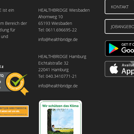
KONTAKT
ist ein
HEALTHBRIDGE Wiesbaden
Ahornweg 10
m Bereich der
65193 Wiesbaden
JOBANGEB
tlung für
Tel: 0611.696695-22
e und
info@healthbridge.de
HEALTHBRIDGE Hamburg
Eichtalstraße 32
tz
22041 Hamburg
Tel: 040.3410771-21
info@healthbridge.de