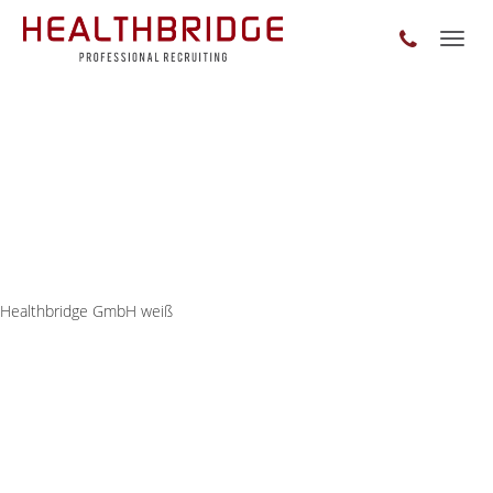
Toggl
naviga
Healthbridge GmbH weiß