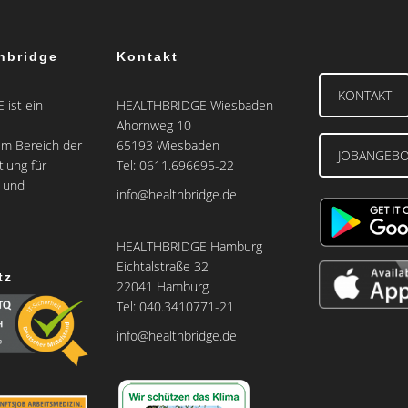
hbridge
Kontakt
KONTAKT
ist ein
HEALTHBRIDGE Wiesbaden
Ahornweg 10
m Bereich der
65193 Wiesbaden
JOBANGEB
tlung für
Tel: 0611.696695-22
e und
info@healthbridge.de
HEALTHBRIDGE Hamburg
Eichtalstraße 32
tz
22041 Hamburg
Tel: 040.3410771-21
info@healthbridge.de