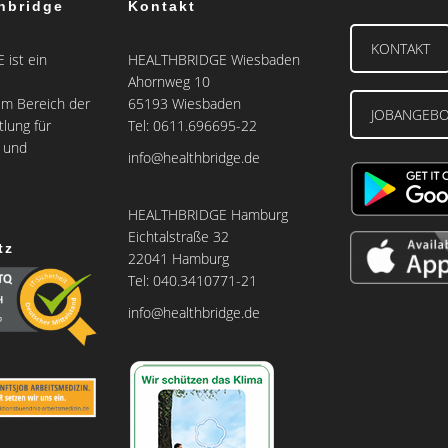
hbridge
Kontakt
KONTAKT
ist ein
HEALTHBRIDGE Wiesbaden
Ahornweg 10
m Bereich der
65193 Wiesbaden
JOBANGEB
tlung für
Tel: 0611.696695-22
e und
info@healthbridge.de
HEALTHBRIDGE Hamburg
Eichtalstraße 32
tz
22041 Hamburg
Tel: 040.3410771-21
info@healthbridge.de