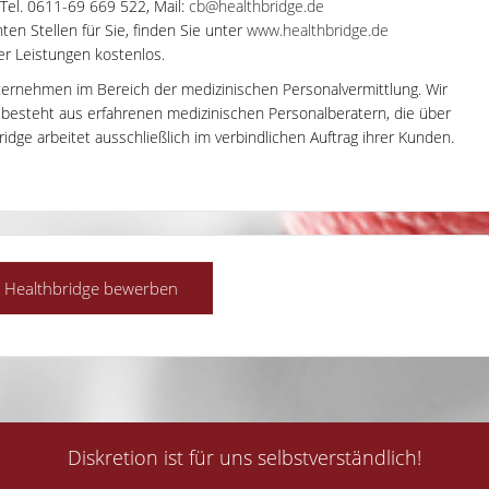
 Tel. 0611-69 669 522, Mail:
cb@healthbridge.de
en Stellen für Sie, finden Sie unter
www.healthbridge.de
rer Leistungen kostenlos.
ternehmen im Bereich der medizinischen Personalvermittlung. Wir
m besteht aus erfahrenen medizinischen Personalberatern, die über
dge arbeitet ausschließlich im verbindlichen Auftrag ihrer Kunden.
Diskretion ist für uns selbstverständlich!