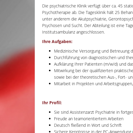
Die psychiatrische Klinik verfügt über ca. 45 st
Psychotherapie ab. Die Tagesklinik hält 25 Behan
unter anderem die Akutpsychiatrie, Gerontopsych
Psychosen und Sucht. Der Abteilung ist eine Tag
Institutsambulanz angeschlossen.
Ihre Aufgaben:
Medizinische Versorgung und Betreuung d
Durchführung von diagnostischen und th
Aufklärung Ihrer Patienten (m/w/d) und das
Mitwirkung bei der qualifizierten praktisc
sowie bei der theoretischen Aus-, Fort- un
Mitarbeit in Projekten und Arbeitsgruppen
Ihr Profil:
Sie sind Assistenzarzt Psychiatrie in fort
Freude an teamorientiertem Arbeiten
Deutsch fließend in Wort und Schrift
Sichere Kenntnisse in der PC-Anwendung 