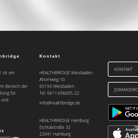
hbridge
Kontakt
KONTAKT
ist ein
HEALTHBRIDGE Wiesbaden
Ahornweg 10
m Bereich der
65193 Wiesbaden
JOBANGEB
tlung für
Tel: 0611.696695-22
e und
info@healthbridge.de
HEALTHBRIDGE Hamburg
Eichtalstraße 32
tz
22041 Hamburg