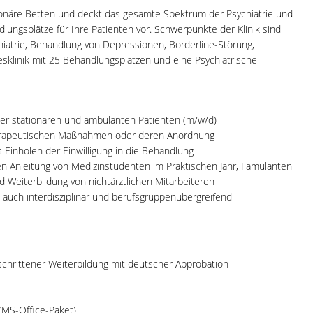
ationäre Betten und deckt das gesamte Spektrum der Psychiatrie und
dlungsplätze für Ihre Patienten vor. Schwerpunkte der Klinik sind
iatrie, Behandlung von Depressionen, Borderline-Störung,
esklinik mit 25 Behandlungsplätzen und eine Psychiatrische
er stationären und ambulanten Patienten (m/w/d)
erapeutischen Maßnahmen oder deren Anordnung
 Einholen der Einwilligung in die Behandlung
hen Anleitung von Medizinstudenten im Praktischen Jahr, Famulanten
d Weiterbildung von nichtärztlichen Mitarbeiteren
, auch interdisziplinär und berufsgruppenübergreifend
geschrittener Weiterbildung mit deutscher Approbation
(MS-Office-Paket)