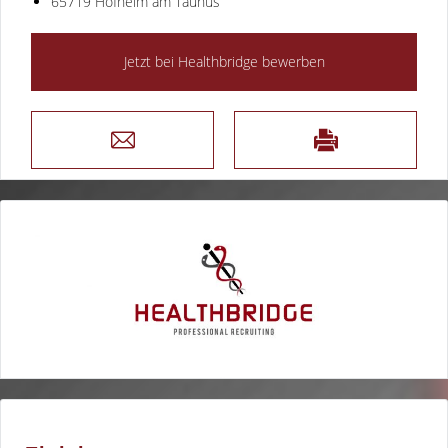
65719 Hofheim am Taunus