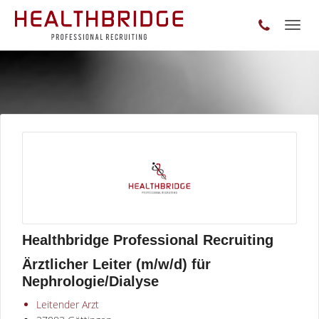
Toggl
naviga
Healthbridge Professional Recruiting
Ärztlicher Leiter (m/w/d) für
Nephrologie/Dialyse
Leitender Arzt