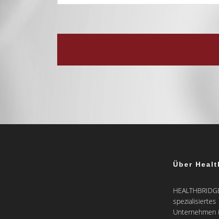
Über Healt
HEALTHBRIDGE 
spezialisiertes
Unternehmen i