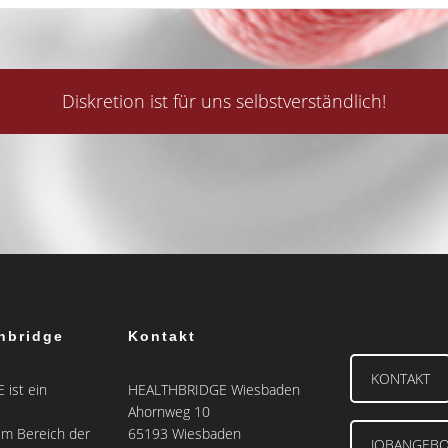
Diskretion ist für uns selbstverständlich!
hbridge
Kontakt
KONTAKT
ist ein
HEALTHBRIDGE Wiesbaden
Ahornweg 10
m Bereich der
65193 Wiesbaden
JOBANGEB