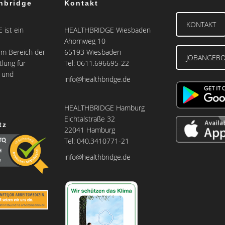
hbridge
Kontakt
KONTAKT
ist ein
HEALTHBRIDGE Wiesbaden
Ahornweg 10
m Bereich der
65193 Wiesbaden
JOBANGEB
tlung für
Tel: 0611.696695-22
e und
info@healthbridge.de
HEALTHBRIDGE Hamburg
Eichtalstraße 32
tz
22041 Hamburg
Tel: 040.3410771-21
info@healthbridge.de