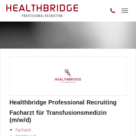
Toggl
naviga
Healthbridge Professional Recruiting
Facharzt für Transfusionsmedizin
(m/w/d)
Facharzt