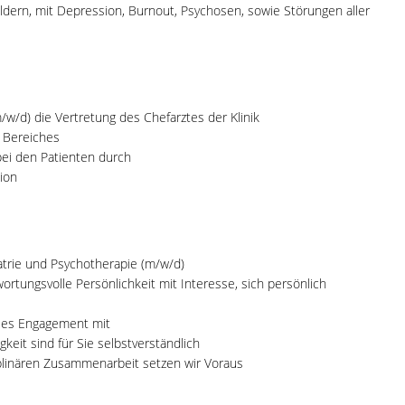
dern, mit Depression, Burnout, Psychosen, sowie Störungen aller
w/d) die Vertretung des Chefarztes der Klinik
s Bereiches
bei den Patienten durch
tion
iatrie und Psychotherapie (m/w/d)
rtungsvolle Persönlichkeit mit Interesse, sich persönlich
ales Engagement mit
eit sind für Sie selbstverständlich
sziplinären Zusammenarbeit setzen wir Voraus