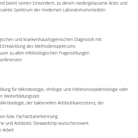
 und bietet seinen Einsendern, zu denen niedergelassene Ärzte und
gesamte Spektrum der modernen Laboratoriumsmedizin.
logischen und krankenhaushygienischen Diagnostik mit
nd Entwicklung des Methodenspektrums
er zu allen infektiologischen Fragestellungen
kkonferenzen
dung für Mikrobiologie, Virologie und Infektionsepidemiologie oder
er Weiterbildungszeit
krobiologie, der bakteriellen Antibiotikaresistenz, der
e
tion bzw. Facharztanerkennung
ne und Antibiotic Stewardship wünschenswert
n Arbeit