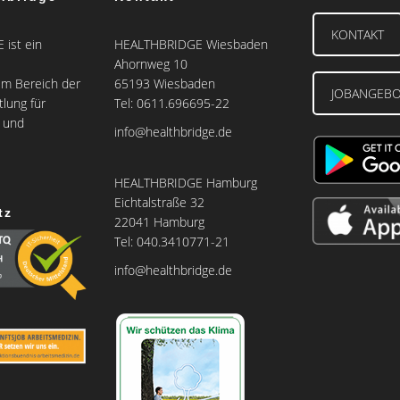
KONTAKT
ist ein
HEALTHBRIDGE Wiesbaden
Ahornweg 10
m Bereich der
65193 Wiesbaden
JOBANGEB
tlung für
Tel: 0611.696695-22
e und
info@healthbridge.de
HEALTHBRIDGE Hamburg
Eichtalstraße 32
tz
22041 Hamburg
Tel: 040.3410771-21
info@healthbridge.de