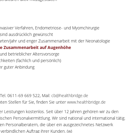
invasiver Verfahren, Endometriose- und Myomchirurgie
 sind ausdrücklich gewünscht
rten/Jahr und enger Zusammenarbeit mit der Neonatologie
ale Zusammenarbeit auf Augenhöhe
und betrieblicher Altersvorsorge
chkeiten (fachlich und persönlich)
hr guter Anbindung
 Tel. 0611-69 669 522, Mail:
cb@healthbridge.de
en Stellen für Sie, finden Sie unter
www.healthbridge.de
rer Leistungen kostenlos. Seit über 12 Jahren gehören wir zu den
hen Personalvermittlung. Wir sind national und international tätig.
en Personalberatern, die über ein ausgezeichnetes Netzwerk
 verbindlichen Auftrag ihrer Kunden. (w)