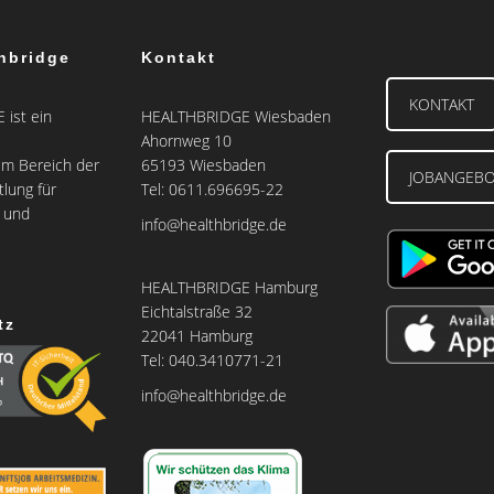
hbridge
Kontakt
KONTAKT
ist ein
HEALTHBRIDGE Wiesbaden
Ahornweg 10
m Bereich der
65193 Wiesbaden
JOBANGEB
tlung für
Tel: 0611.696695-22
e und
info@healthbridge.de
HEALTHBRIDGE Hamburg
Eichtalstraße 32
tz
22041 Hamburg
Tel: 040.3410771-21
info@healthbridge.de