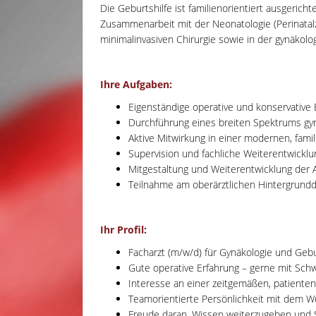
Die Geburtshilfe ist familienorientiert ausgerich
Zusammenarbeit mit der Neonatologie (Perinatalze
minimalinvasiven Chirurgie sowie in der gynäkol
Ihre Aufgaben:
Eigenständige operative und konservative
Durchführung eines breiten Spektrums gynä
Aktive Mitwirkung in einer modernen, familie
Supervision und fachliche Weiterentwicklu
Mitgestaltung und Weiterentwicklung der 
Teilnahme am oberärztlichen Hintergrundd
Ihr Profil:
Facharzt (m/w/d) für Gynäkologie und Gebu
Gute operative Erfahrung – gerne mit Sc
Interesse an einer zeitgemäßen, patienten
Teamorientierte Persönlichkeit mit dem 
Freude daran, Wissen weiterzugeben und S