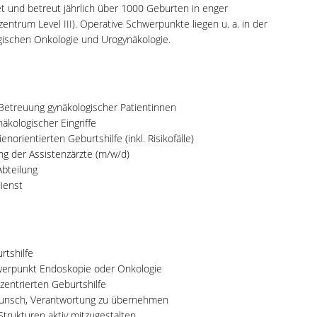
tet und betreut jährlich über 1000 Geburten in enger
ntrum Level III). Operative Schwerpunkte liegen u. a. in der
ogischen Onkologie und Urogynäkologie.
 Betreuung gynäkologischer Patientinnen
kologischer Eingriffe
norientierten Geburtshilfe (inkl. Risikofälle)
ng der Assistenzärzte (m/w/d)
Abteilung
ienst
rtshilfe
hwerpunkt Endoskopie oder Onkologie
zentrierten Geburtshilfe
Wunsch, Verantwortung zu übernehmen
trukturen aktiv mitzugestalten