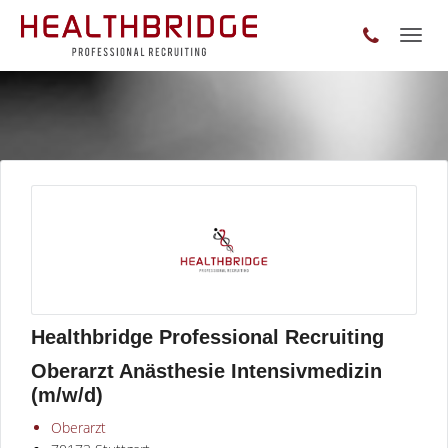
Toggl
naviga
Healthbridge Professional Recruiting
Oberarzt Anästhesie Intensivmedizin
(m/w/d)
Oberarzt