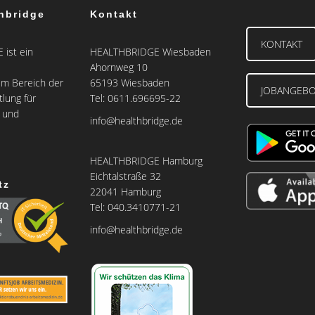
hbridge
Kontakt
KONTAKT
ist ein
HEALTHBRIDGE Wiesbaden
Ahornweg 10
m Bereich der
65193 Wiesbaden
JOBANGEB
tlung für
Tel: 0611.696695-22
e und
info@healthbridge.de
HEALTHBRIDGE Hamburg
Eichtalstraße 32
tz
22041 Hamburg
Tel: 040.3410771-21
info@healthbridge.de