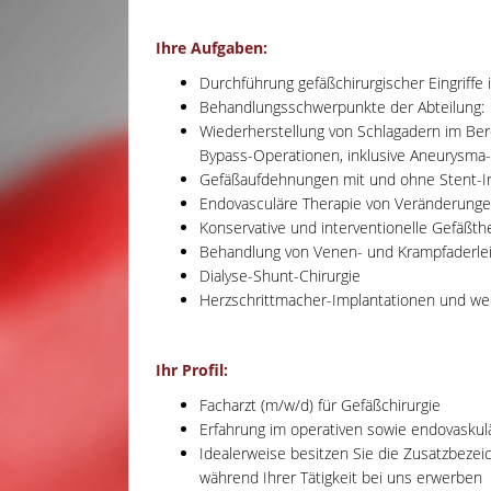
Ihre Aufgaben:
Durchführung gefäßchirurgischer Eingriffe
Behandlungsschwerpunkte der Abteilung:
Wiederherstellung von Schlagadern im Bere
Bypass-Operationen, inklusive Aneurysma
Gefäßaufdehnungen mit und ohne Stent-I
Endovasculäre Therapie von Veränderunge
Konservative und interventionelle Gefäßth
Behandlung von Venen- und Krampfaderleid
Dialyse-Shunt-Chirurgie
Herzschrittmacher-Implantationen und weit
Ihr Profil:
Facharzt (m/w/d) für Gefäßchirurgie
Erfahrung im operativen sowie endovasku
Idealerweise besitzen Sie die Zusatzbezei
während Ihrer Tätigkeit bei uns erwerben