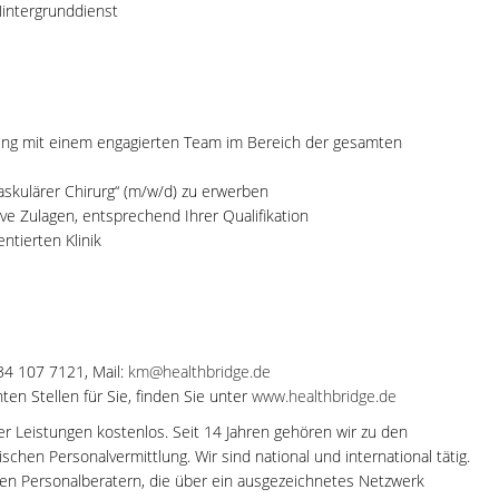
Hintergrunddienst
ilung mit einem engagierten Team im Bereich der gesamten
vaskulärer Chirurg“ (m/w/d) zu erwerben
sive Zulagen, entsprechend Ihrer Qualifikation
ntierten Klinik
-34 107 7121, Mail:
km@healthbridge.de
en Stellen für Sie, finden Sie unter
www.healthbridge.de
rer Leistungen kostenlos. Seit 14 Jahren gehören wir zu den
hen Personalvermittlung. Wir sind national und international tätig.
en Personalberatern, die über ein ausgezeichnetes Netzwerk