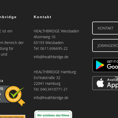
hbridge
Kontakt
KONTAKT
ist ein
HEALTHBRIDGE Wiesbaden
Ahornweg 10
m Bereich der
65193 Wiesbaden
JOBANGEB
tlung für
Tel: 0611.696695-22
e und
info@healthbridge.de
HEALTHBRIDGE Hamburg
Eichtalstraße 32
tz
22041 Hamburg
Tel: 040.3410771-21
info@healthbridge.de