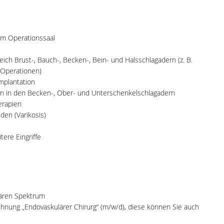
 im Operationssaal
ich Brust-, Bauch-, Becken-, Bein- und Halsschlagadern (z. B.
-Operationen)
mplantation
n in den Becken-, Ober- und Unterschenkelschlagadern
erapien
en (Varikosis)
ere Eingriffe
lären Spektrum
chnung „Endovaskulärer Chirurg“ (m/w/d), diese können Sie auch