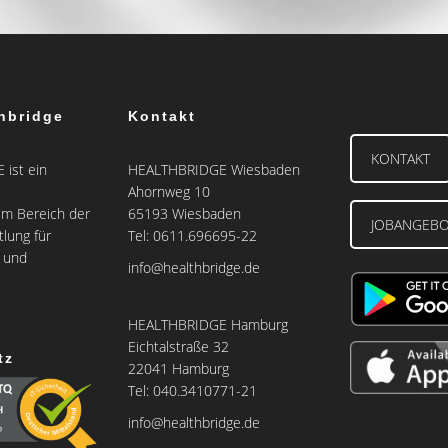
hbridge
Kontakt
KONTAKT
ist ein
HEALTHBRIDGE Wiesbaden
Ahornweg 10
m Bereich der
65193 Wiesbaden
JOBANGEB
tlung für
Tel: 0611.696695-22
e und
info@healthbridge.de
HEALTHBRIDGE Hamburg
Eichtalstraße 32
tz
22041 Hamburg
Tel: 040.3410771-21
info@healthbridge.de