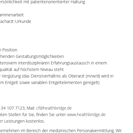
sönlichkeit mit patientenorientierter Haltung
usammenarbeit
Facharzt-Urkunde
 Position
ichenden Gestaltungsmöglichkeiten
ntensivem interdisziplinären Erfahrungsaustausch in einem
ualität auf höchstem Niveau steht
 Vergütung (das Dienstverhältnis als Oberarzt (m/w/d) wird in
m Entgelt sowie variablen Entgeltelementen geregelt)
0-34 107 7123, Mail:
cf@healthbridge.de
en Stellen für Sie, finden Sie unter
www.healthbridge.de
rer Leistungen kostenlos.
ternehmen im Bereich der medizinischen Personalvermittlung. Wir