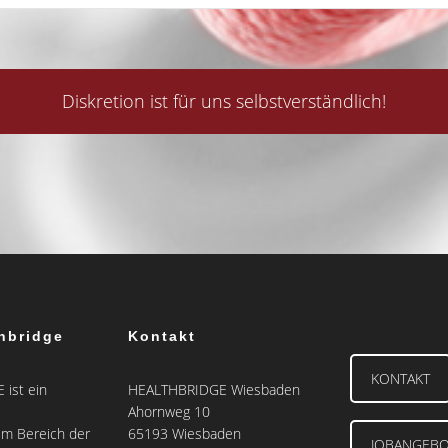
Diskretion ist für uns selbstverständlich!
hbridge
Kontakt
KONTAKT
ist ein
HEALTHBRIDGE Wiesbaden
Ahornweg 10
m Bereich der
65193 Wiesbaden
JOBANGEB