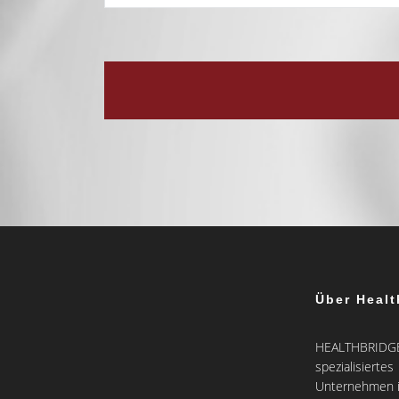
Über Healt
HEALTHBRIDGE 
spezialisiertes
Unternehmen i