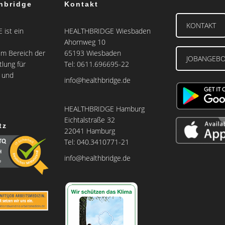
hbridge
Kontakt
KONTAKT
ist ein
HEALTHBRIDGE Wiesbaden
Ahornweg 10
m Bereich der
65193 Wiesbaden
JOBANGEB
tlung für
Tel: 0611.696695-22
e und
info@healthbridge.de
HEALTHBRIDGE Hamburg
Eichtalstraße 32
tz
22041 Hamburg
Tel: 040.3410771-21
info@healthbridge.de