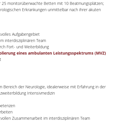
ber 25 monitorüberwachte Betten mit 10 Beatmungsplätzen;
rologischen Erkrankungen unmittelbar nach ihrer akuten
volles Aufgabengebiet
im interdisziplinären Team
rch Fort- und Weiterbildung
tablierung eines ambulanten Leistungsspektrums (MVZ)
t
 Bereich der Neurologie, idealerweise mit Erfahrung in der
zweiterbildung Intensivmedizin
petenzen
rbeiten
tvollen Zusammenarbeit im interdisziplinären Team