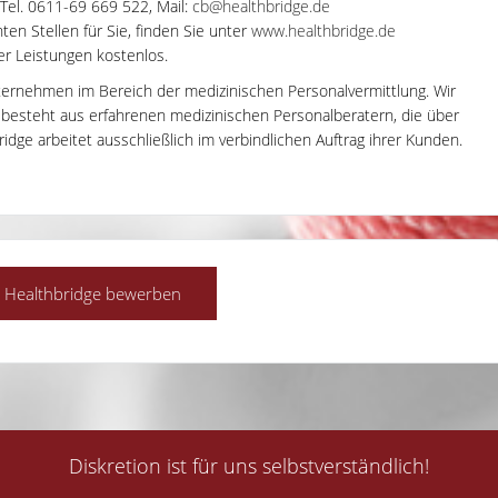
 Tel. 0611-69 669 522, Mail:
cb@healthbridge.de
en Stellen für Sie, finden Sie unter
www.healthbridge.de
rer Leistungen kostenlos.
ternehmen im Bereich der medizinischen Personalvermittlung. Wir
m besteht aus erfahrenen medizinischen Personalberatern, die über
dge arbeitet ausschließlich im verbindlichen Auftrag ihrer Kunden.
Diskretion ist für uns selbstverständlich!