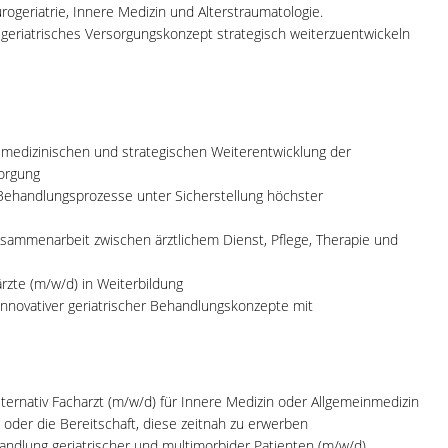
ogeriatrie, Innere Medizin und Alterstraumatologie.
es geriatrisches Versorgungskonzept strategisch weiterzuentwickeln
r medizinischen und strategischen Weiterentwicklung der
sorgung
Behandlungsprozesse unter Sicherstellung höchster
Zusammenarbeit zwischen ärztlichem Dienst, Pflege, Therapie und
rzte (m/w/d) in Weiterbildung
 innovativer geriatrischer Behandlungskonzepte mit
alternativ Facharzt (m/w/d) für Innere Medizin oder Allgemeinmedizin
 oder die Bereitschaft, diese zeitnah zu erwerben
handlung geriatrischer und multimorbider Patienten (m/w/d)