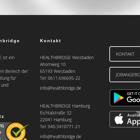
hbridge
Kontakt
KONTAKT
ist ein
HEALTHBRIDGE Wiesbaden
Ahornweg 10
m Bereich der
65193 Wiesbaden
JOBANGEB
tlung für
Tel: 0611.696695-22
e und
info@healthbridge.de
HEALTHBRIDGE Hamburg
Eichtalstraße 32
tz
22041 Hamburg
Tel: 040.3410771-21
info@healthbridge.de