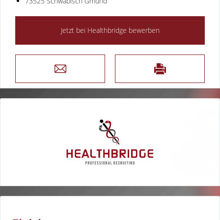
73525 Schwäbisch Gmünd