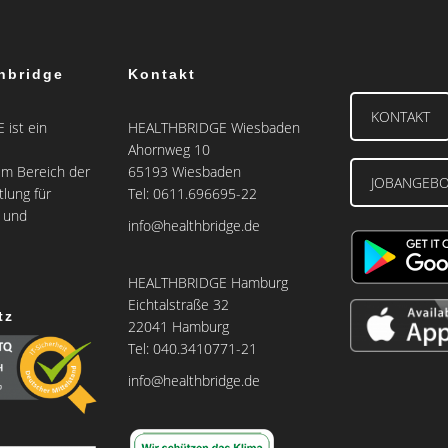
hbridge
Kontakt
KONTAKT
ist ein
HEALTHBRIDGE Wiesbaden
Ahornweg 10
m Bereich der
65193 Wiesbaden
JOBANGEB
tlung für
Tel: 0611.696695-22
e und
info@healthbridge.de
HEALTHBRIDGE Hamburg
Eichtalstraße 32
tz
22041 Hamburg
Tel: 040.3410771-21
info@healthbridge.de