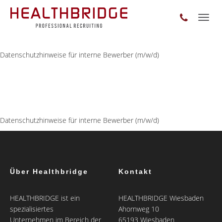
Toggl
naviga
Datenschutzhinweise für interne Bewerber (m/w/d)
Datenschutzhinweise für interne Bewerber (m/w/d)
Über Healthbridge
Kontakt
HEALTHBRIDGE ist ein
HEALTHBRIDGE Wiesbaden
spezialisiertes
Ahornweg 10
Unternehmen im Bereich der
65193 Wiesbaden