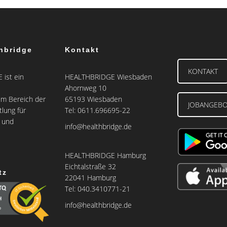
hbridge
Kontakt
KONTAKT
ist ein
HEALTHBRIDGE Wiesbaden
Ahornweg 10
m Bereich der
65193 Wiesbaden
JOBANGEB
tlung für
Tel: 0611.696695-22
e und
info@healthbridge.de
HEALTHBRIDGE Hamburg
Eichtalstraße 32
tz
22041 Hamburg
Tel: 040.3410771-21
info@healthbridge.de